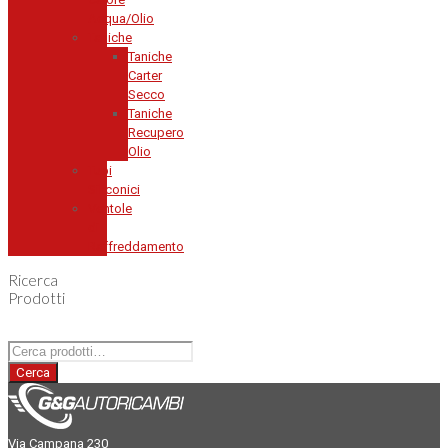
Acqua/Olio
Taniche
Taniche
Carter
Secco
Taniche
Recupero
Olio
Tubi
Siliconici
Ventole
di
Raffreddamento
Ricerca
Prodotti
Cerca:
Cerca
Via Campana 230