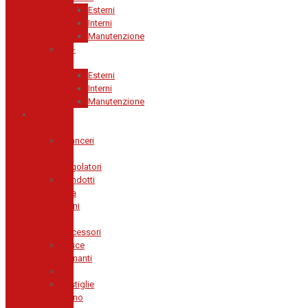
Esterni
Interni
Manutenzione
Ma-
Fra
Esterni
Interni
Manutenzione
Impianto
Frenante
Bilanceri
e
Regolatori
Condotti
Aria
Freni
e
Accessori
Fasce
Frenanti
Kit
Pastiglie
Freno