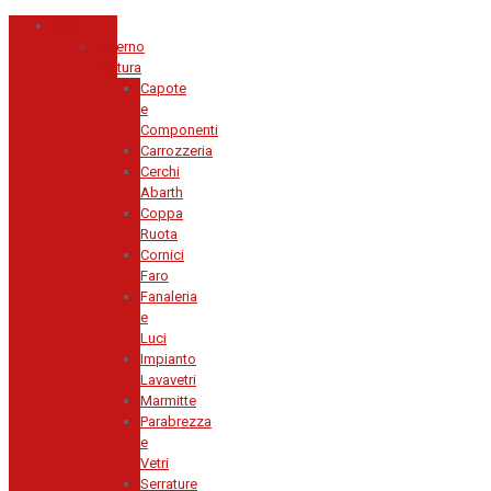
500
Esterno
Vettura
Capote
e
Componenti
Carrozzeria
Cerchi
Abarth
Coppa
Ruota
Cornici
Faro
Fanaleria
e
Luci
Impianto
Lavavetri
Marmitte
Parabrezza
e
Vetri
Serrature