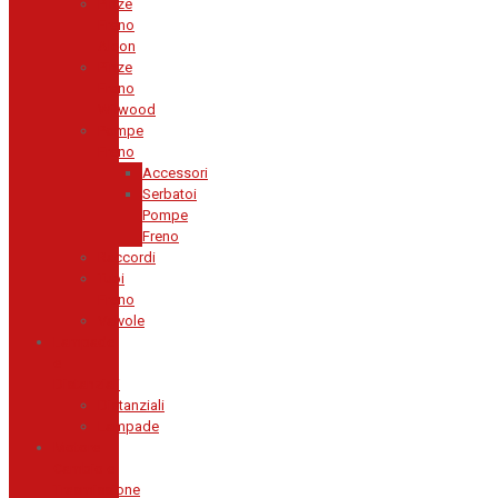
Pinze
Freno
Alcon
Pinze
Freno
Wilwood
Pompe
Freno
Accessori
Serbatoi
Pompe
Freno
Raccordi
Tubi
Freno
Valvole
Lampade
e
Distanziali
Distanziali
Lampade
Motore
Cambio e
Trasmissione