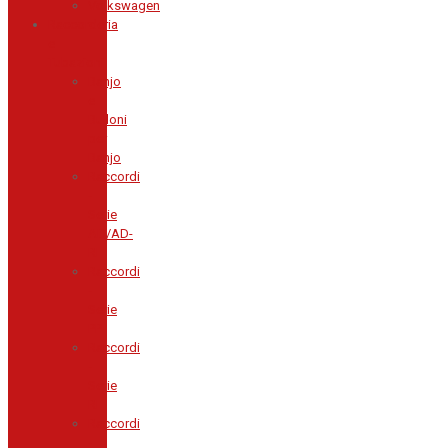
Volkswagen
Raccorderia
e
Tubazioni
Banjo
e
Bulloni
per
Banjo
Raccordi
-
Serie
AD/AD-
RI
Raccordi
-
Serie
PP
Raccordi
-
Serie
RI
Raccordi
-