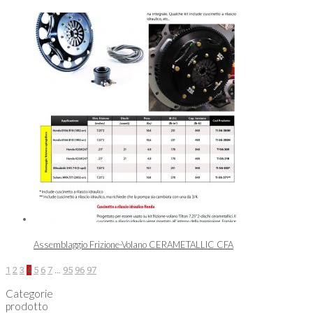
Assemblaggio Frizione-Volano CERAMETALLIC CFA
1
2
3
4
5
6
7
…
95
96
97
Categorie
prodotto