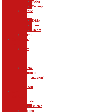
Tudor
Xenergy
Batterie
Moto
Exide
Fiamm
Unibat
Optima
Componenti
Elettrici
Barre
a
Led
Fari
Sistemi
Elettronici
Strumentazioni
e
Sensori
Cura
dell'Auto
Antigelo
Selènia
Arexons