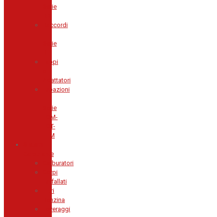
Serie
RR
Raccordi
-
Serie
RT
Tappi
e
Adattatori
Tubazioni
-
Serie
TGM-
TGT-
TTM
Sistemi
Carburante
Carburatori
Corpi
Farfallati
Filtri
Benzina
Leveraggi