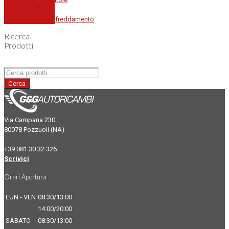
di
Raffreddamento
Ricerca
Prodotti
Cerca:
Cerca
Via Campana 230
80078 Pozzuoli (NA)
+39 081 30 32 326
Scrivici
Orari Apertura
LUN - VEN
08:30/13:00
14:00/20:00
SABATO
08:30/13:00