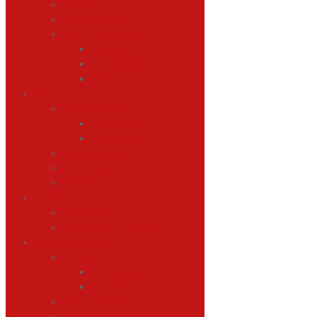
Ricambi
Serbatoi e Supporti
Sistemi Carburante
Carburatori
Filtri Benzina
Tubi
600
Esterno Vettura
Carrozzeria
Coppa Ruota
Impianto Elettrico
Interno Vettura
Meccanica
Accessori
Coprivolante
Morsetti Cavi e altri articoli
Accessori Sportivi
Alettoni
Alettoni Baule
Alettoni Tetto
Cinture di Sicurezza
Freni a Mano