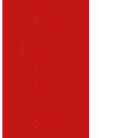
Parabrezza e Vetri
Serrature
Specchietti
Tappi e Coppe Olio
Guarnizioni Canaline e Altre
Componenti
Impianto Elettrico
Impianto Frenante
Interno Vettura
Maniglie e Sicure
Pannelleria
Pedaleria
Volanti
Meccanica
Aspirazione
Cavi
Kit Distribuzione
Kit Frizione
Motore
Sospensioni
Supporti