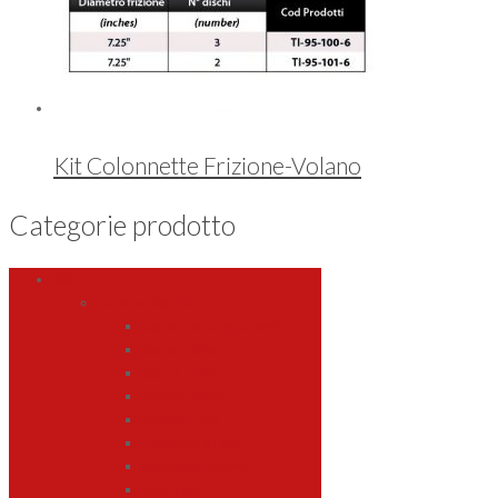
Kit Colonnette Frizione-Volano
Categorie prodotto
500
Esterno Vettura
Capote e Componenti
Carrozzeria
Cerchi Abarth
Coppa Ruota
Cornici Faro
Fanaleria e Luci
Impianto Lavavetri
Marmitte