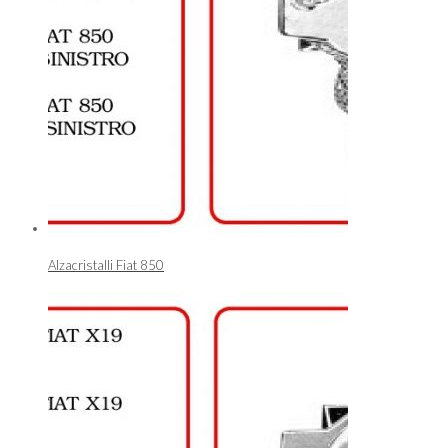
Alzacristalli Fiat 850