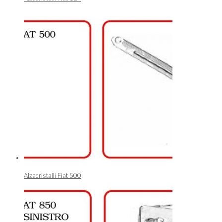
Alzacristalli Fiat 500