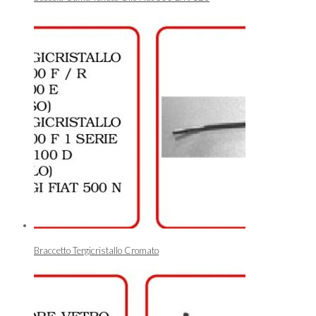
Braccetto Tergicristallo Cromato