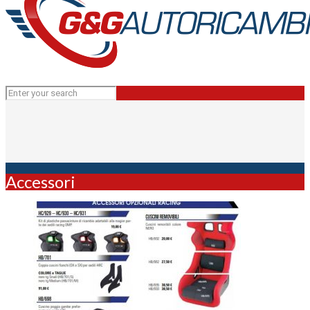
Accessori