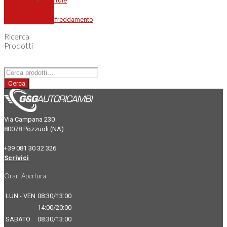
Ventole
di
Raffreddamento
Ricerca
Prodotti
Cerca:
Cerca
Via Campana 230
80078 Pozzuoli (NA)
+39 081 30 32 326
Scrivici
Orari Apertura
LUN - VEN
08:30/13:00
14:00/20:00
SABATO
08:30/13:00