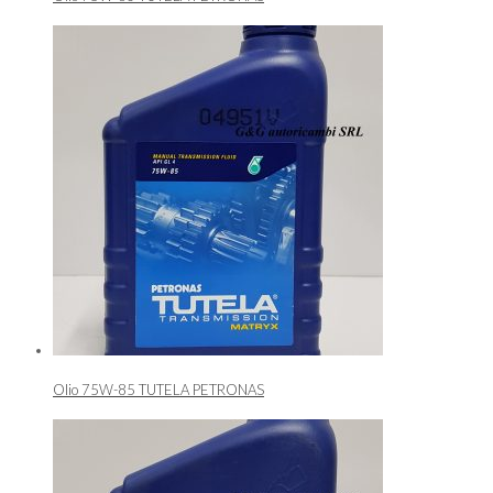
Olio 75W-85 TUTELA PETRONAS