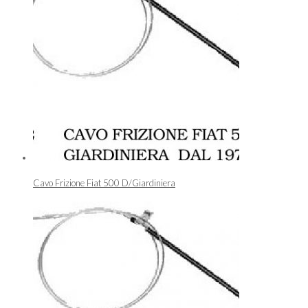
Cavo Frizione Fiat 500 D/Giardiniera