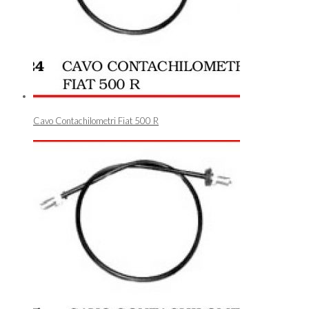
Cavo Contachilometri Fiat 500 R