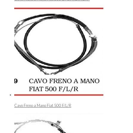
Cavo Freno a Mano Fiat 500 F/L/R