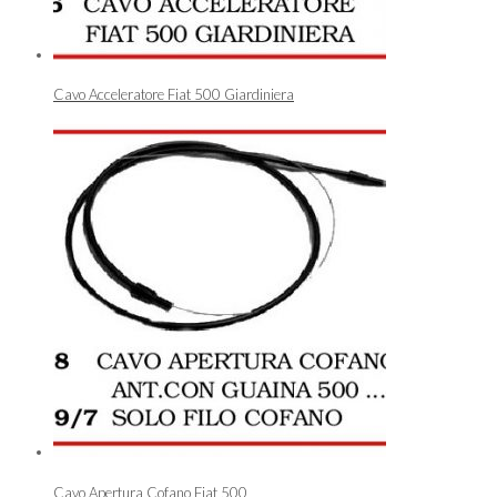
Cavo Acceleratore Fiat 500 Giardiniera
Cavo Apertura Cofano Fiat 500