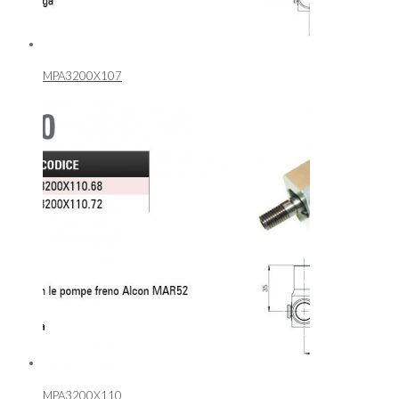
MPA3200X107
MPA3200X110