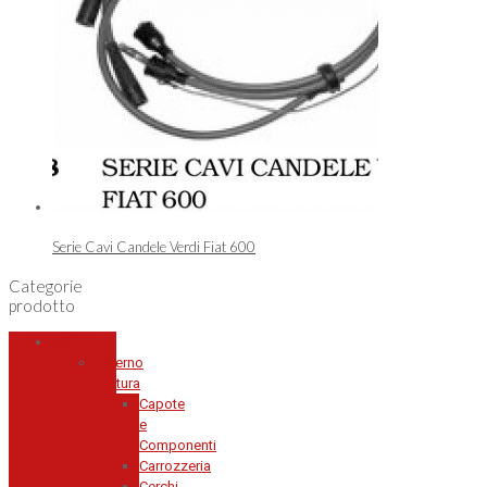
Serie Cavi Candele Verdi Fiat 600
Categorie
prodotto
500
Esterno
Vettura
Capote
e
Componenti
Carrozzeria
Cerchi