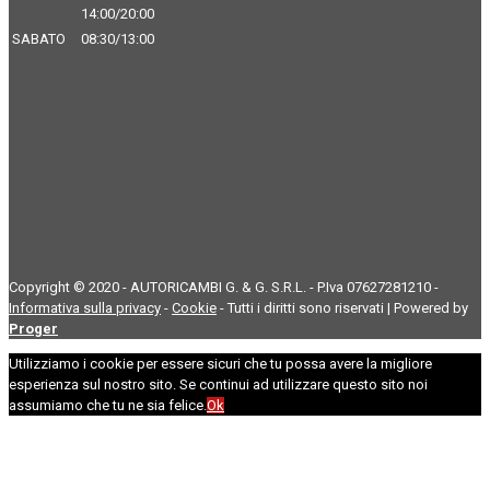
14:00/20:00
SABATO
08:30/13:00
Copyright © 2020 - AUTORICAMBI G. & G. S.R.L. - P.Iva 07627281210 -
Informativa sulla privacy
-
Cookie
- Tutti i diritti sono riservati | Powered by
Proger
Utilizziamo i cookie per essere sicuri che tu possa avere la migliore
esperienza sul nostro sito. Se continui ad utilizzare questo sito noi
assumiamo che tu ne sia felice.
Ok