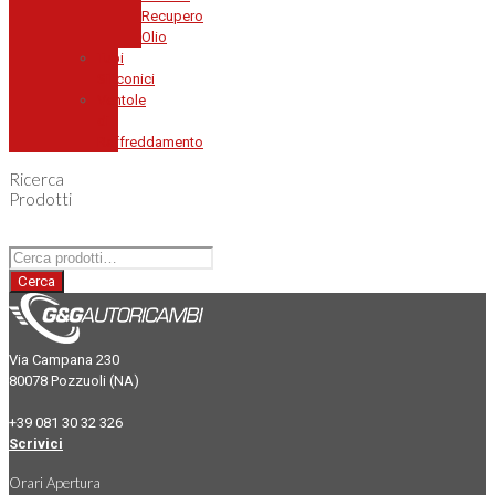
Recupero
Olio
Tubi
Siliconici
Ventole
di
Raffreddamento
Ricerca
Prodotti
Cerca:
Cerca
Via Campana 230
80078 Pozzuoli (NA)
+39 081 30 32 326
Scrivici
Orari Apertura