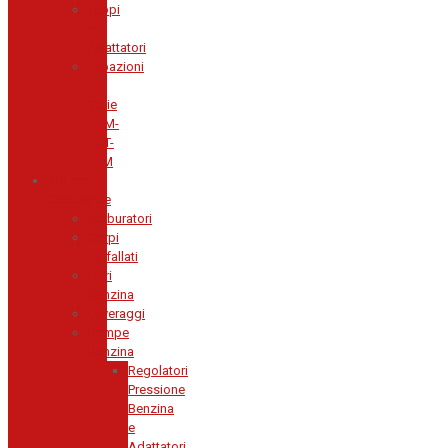
Tappi
e
Adattatori
Tubazioni
-
Serie
TGM-
TGT-
TTM
Sistemi
Carburante
Carburatori
Corpi
Farfallati
Filtri
Benzina
Leveraggi
Pompe
Benzina
Regolatori
Pressione
Benzina
e
Adattatori