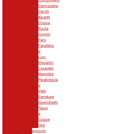
Componenti
Carrozzeria
Cerchi
Abarth
Coppa
Ruota
Cornici
Faro
Fanaleria
e
Luci
Impianto
Lavavetri
Marmitte
Parabrezza
e
Vetri
Serrature
Specchietti
Tappi
e
Coppe
Olio
Guarnizioni