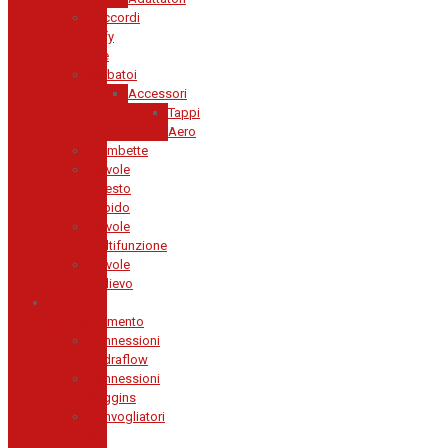
Raccordi
Jiffy
Tite
Serbatoi
Accessori
Tappi
Aero
Trombette
Valvole
Innesto
Rapido
Valvole
Multifunzione
Valvole
Prelievo
Sistemi di
Raffreddamento
Connessioni
Hydraflow
Connessioni
Wiggins
Convogliatori
o