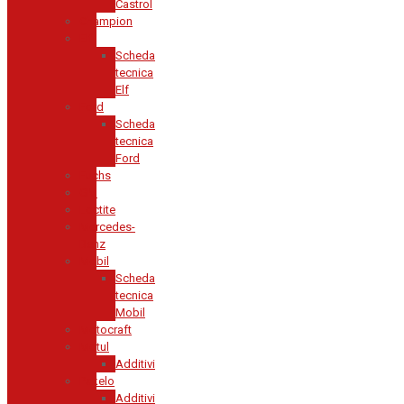
Castrol
Champion
Elf
Scheda
tecnica
Elf
Ford
Scheda
tecnica
Ford
Fuchs
GM
Loctite
Mercedes-
Benz
Mobil
Scheda
tecnica
Mobil
Motocraft
Motul
Additivi
Pakelo
Additivi