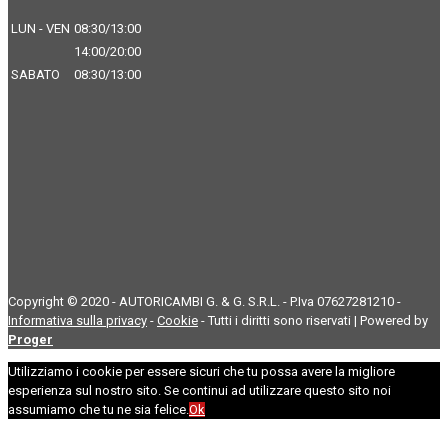
LUN - VEN
08:30/13:00
14:00/20:00
SABATO
08:30/13:00
Copyright © 2020 - AUTORICAMBI G. & G. S.R.L. - P.Iva 07627281210 -
Informativa sulla privacy
-
Cookie
- Tutti i diritti sono riservati | Powered by
Proger
Utilizziamo i cookie per essere sicuri che tu possa avere la migliore
esperienza sul nostro sito. Se continui ad utilizzare questo sito noi
assumiamo che tu ne sia felice.
Ok