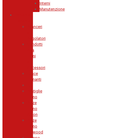
Interni
Manutenzione
Impianto
Frenante
Bilanceri
e
Regolatori
Condotti
Aria
Freni
e
Accessori
Fasce
Frenanti
Kit
Pastiglie
Freno
Pinze
Freno
Alcon
Pinze
Freno
Wilwood
Pompe