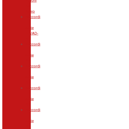
Bulloni
per
Banjo
Raccordi
-
Serie
AD/AD-
RI
Raccordi
-
Serie
PP
Raccordi
-
Serie
RI
Raccordi
-
Serie
RR
Raccordi
-
Serie
RT