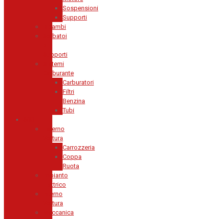
Sospensioni
Supporti
Ricambi
Serbatoi
e
Supporti
Sistemi
Carburante
Carburatori
Filtri
Benzina
Tubi
600
Esterno
Vettura
Carrozzeria
Coppa
Ruota
Impianto
Elettrico
Interno
Vettura
Meccanica