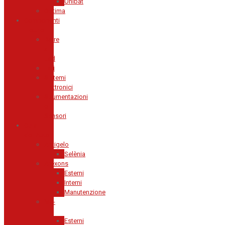
Unibat
Optima
Componenti
Elettrici
Barre
a
Led
Fari
Sistemi
Elettronici
Strumentazioni
e
Sensori
Cura
dell'Auto
Antigelo
Selènia
Arexons
Esterni
Interni
Manutenzione
Ma-
Fra
Esterni