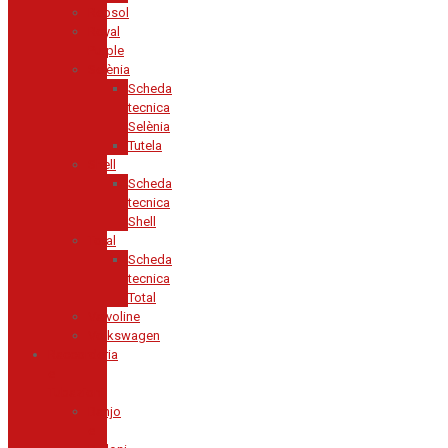
Repsol
Royal
Purple
Selènia
Scheda
tecnica
Selènia
Tutela
Shell
Scheda
tecnica
Shell
Total
Scheda
tecnica
Total
Valvoline
Volkswagen
Raccorderia
e
Tubazioni
Banjo
e