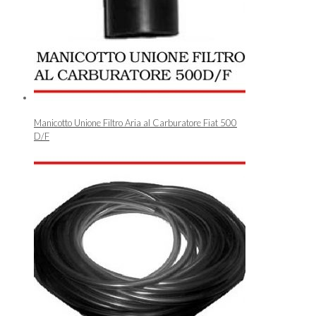
Manicotto Unione Filtro Aria al Carburatore Fiat 500
D/F