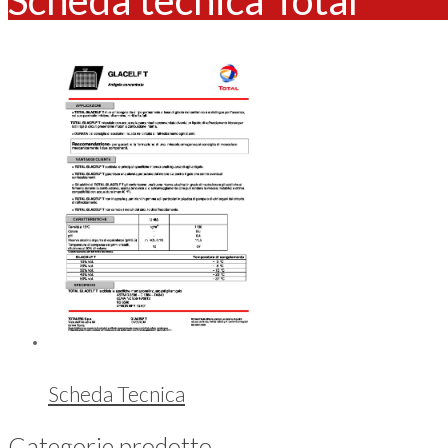
Scheda Tecnica
Categorie prodotto