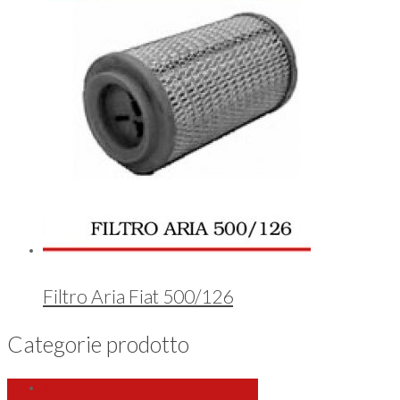
Filtro Aria Fiat 500/126
Categorie prodotto
500