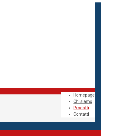
Homepage
Chi siamo
Prodotti
Contatti