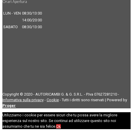
Orari Apertura
LUN - VEN
08:30/13:00
14:00/20:00
SABATO
08:30/13:00
Copyright © 2020 - AUTORICAMBI G. & G. S.R.L. - P.Iva 07627281210 -
Informativa sulla privacy
-
Cookie
- Tutti i diritti sono riservati | Powered by
Proger
Utilizziamo i cookie per essere sicuri che tu possa avere la migliore
esperienza sul nostro sito. Se continui ad utilizzare questo sito noi
assumiamo che tu ne sia felice.
Ok