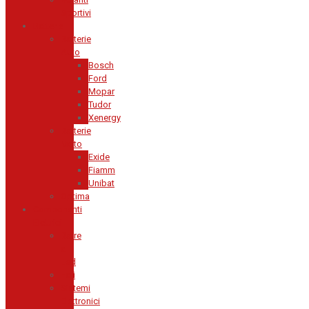
Sportivi
Batterie
Batterie
Auto
Bosch
Ford
Mopar
Tudor
Xenergy
Batterie
Moto
Exide
Fiamm
Unibat
Optima
Componenti
Elettrici
Barre
a
Led
Fari
Sistemi
Elettronici