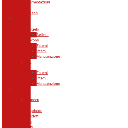
Strumentazioni
e
Sensori
Cura
dell'Auto
Antigelo
Selènia
Arexons
Esterni
Interni
Manutenzione
Ma-
Fra
Esterni
Interni
Manutenzione
Impianto
Frenante
Bilanceri
e
Regolatori
Condotti
Aria
Freni