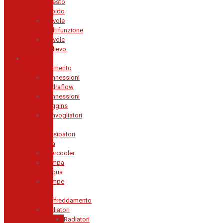
Innesto
Rapido
Valvole
Multifunzione
Valvole
Prelievo
Sistemi di
Raffreddamento
Connessioni
Hydraflow
Connessioni
Wiggins
Convogliatori
o
Dissipatori
Aria
Intercooler
Pompa
Acqua
Pompe
di
Raffreddamento
Radiatori
Radiatori