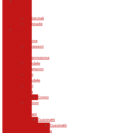
Lampade
e
Distanziali
Distanziali
Lampade
Motore
Cambio e
Trasmissione
Accessori
per
Trasmissione
Candele
Champion
Cavi
Candele
Filtri
Aria
Conici
Frizioni
e
Volani
Cuscinetti
Cuscinetti
a