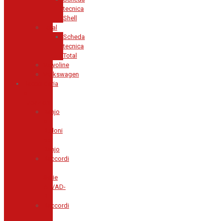
tecnica
Shell
Total
Scheda
tecnica
Total
Valvoline
Volkswagen
Raccorderia
e
Tubazioni
Banjo
e
Bulloni
per
Banjo
Raccordi
-
Serie
AD/AD-
RI
Raccordi
-