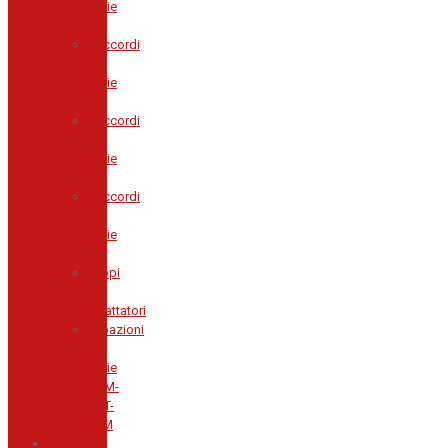
Serie
PP
Raccordi
-
Serie
RI
Raccordi
-
Serie
RR
Raccordi
-
Serie
RT
Tappi
e
Adattatori
Tubazioni
-
Serie
TGM-
TGT-
TTM
Sistemi