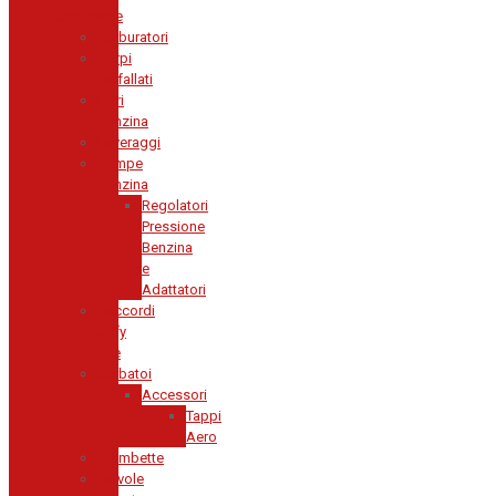
Carburante
Carburatori
Corpi
Farfallati
Filtri
Benzina
Leveraggi
Pompe
Benzina
Regolatori
Pressione
Benzina
e
Adattatori
Raccordi
Jiffy
Tite
Serbatoi
Accessori
Tappi
Aero
Trombette
Valvole