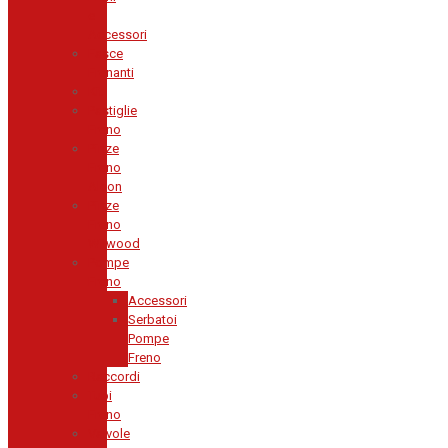
e
Accessori
Fasce
Frenanti
Kit
Pastiglie
Freno
Pinze
Freno
Alcon
Pinze
Freno
Wilwood
Pompe
Freno
Accessori
Serbatoi
Pompe
Freno
Raccordi
Tubi
Freno
Valvole