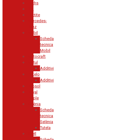
Fuchs
GM
Loctite
Mercedes-
Benz
Mobil
Scheda
tecnica
Mobil
Motocraft
Motul
Additivi
Pakelo
Additivi
Repsol
Royal
Purple
Selènia
Scheda
tecnica
Selènia
Tutela
Shell
Scheda