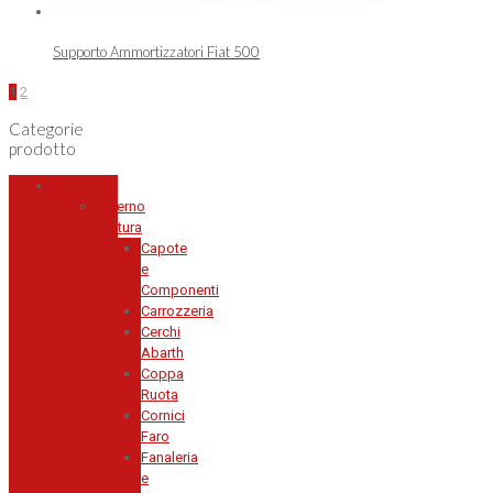
Supporto Ammortizzatori Fiat 500
1
2
Categorie
prodotto
500
Esterno
Vettura
Capote
e
Componenti
Carrozzeria
Cerchi
Abarth
Coppa
Ruota
Cornici
Faro
Fanaleria
e