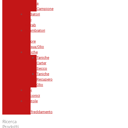
a
Campione
Radiatori
Olio
Setrab
Scambiatori
di
Calore
Acqua/Olio
Taniche
Taniche
Carter
Secco
Taniche
Recupero
Olio
Tubi
Siliconici
Ventole
di
Raffreddamento
Ricerca
Prodotti