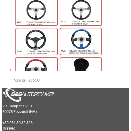
Volanti Fiat 500
Via Campana 230
80078 Pozzuoli (NA)
+39 081 30 32 326
Scrivici