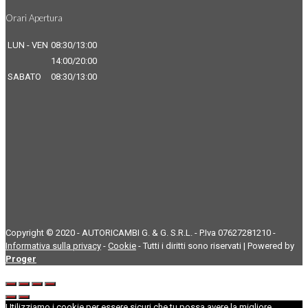
Orari Apertura
LUN - VEN
08:30/13:00
14:00/20:00
SABATO
08:30/13:00
Copyright © 2020 - AUTORICAMBI G. & G. S.R.L. - P.Iva 07627281210 -
Informativa sulla privacy
-
Cookie
- Tutti i diritti sono riservati | Powered by
Proger
Utilizziamo i cookie per essere sicuri che tu possa avere la migliore