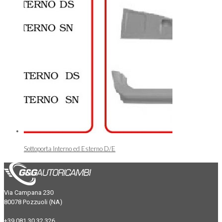
Sottoporta Interno ed Esterno D/E
Via Campana 230
80078 Pozzuoli (NA)
+39 081 30 32 326