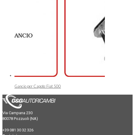
Gancio per Capote Fiat 500
Via Campana 230
80078 Pozzuoli (NA)
+39 081 30 32 326