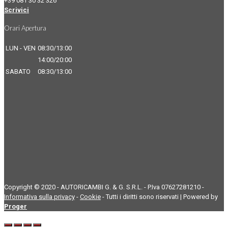
+39 081 30 32 326
Scrivici
Orari Apertura
LUN - VEN
08:30/13:00
14:00/20:00
SABATO
08:30/13:00
Copyright © 2020 - AUTORICAMBI G. & G. S.R.L. - P.Iva 07627281210 -
Informativa sulla privacy
-
Cookie
- Tutti i diritti sono riservati | Powered by
Proger