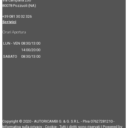
Via Campana 230
80078 Pozzuoli (NA)
+39 081 30 32 326
Scrivici
Orari Apertura
LUN - VEN
08:30/13:00
14:00/20:00
SABATO
08:30/13:00
Copyright © 2020 - AUTORICAMBI G. & G. S.R.L. - P.Iva 07627281210 -
Informativa sulla privacy
-
Cookie
- Tutti i diritti sono riservati | Powered by