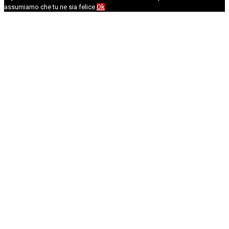
assumiamo che tu ne sia felice.
Ok