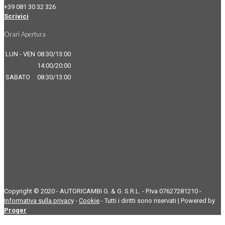
+39 081 30 32 326
Scrivici
Orari Apertura
LUN - VEN
08:30/13:00
14:00/20:00
SABATO
08:30/13:00
Copyright © 2020 - AUTORICAMBI G. & G. S.R.L. - P.Iva 07627281210 -
Informativa sulla privacy
-
Cookie
- Tutti i diritti sono riservati | Powered by
Proger