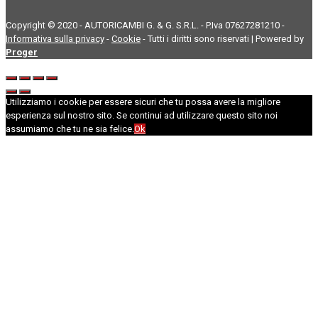
Copyright © 2020 - AUTORICAMBI G. & G. S.R.L. - P.Iva 07627281210 -
Informativa sulla privacy
-
Cookie
- Tutti i diritti sono riservati | Powered by
Proger
Utilizziamo i cookie per essere sicuri che tu possa avere la migliore
esperienza sul nostro sito. Se continui ad utilizzare questo sito noi
assumiamo che tu ne sia felice.
Ok