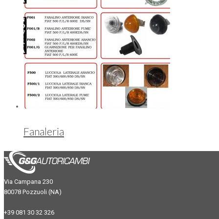
Fanaleria
Via Campana 230
80078 Pozzuoli (NA)
+39 081 30 32 326