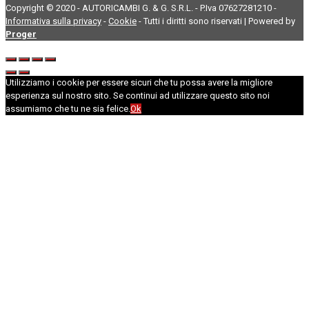
Copyright © 2020 - AUTORICAMBI G. & G. S.R.L. - P.Iva 07627281210 -
Informativa sulla privacy
-
Cookie
- Tutti i diritti sono riservati | Powered by
Proger
Utilizziamo i cookie per essere sicuri che tu possa avere la migliore
esperienza sul nostro sito. Se continui ad utilizzare questo sito noi
assumiamo che tu ne sia felice.
Ok