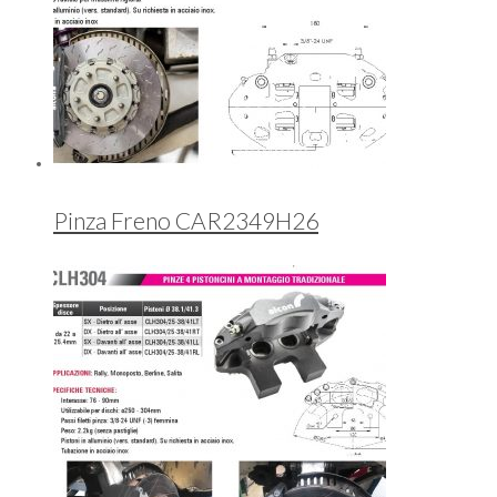
Pinza Freno CAR2349H26