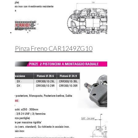
Pinza Freno CAR1249ZG10