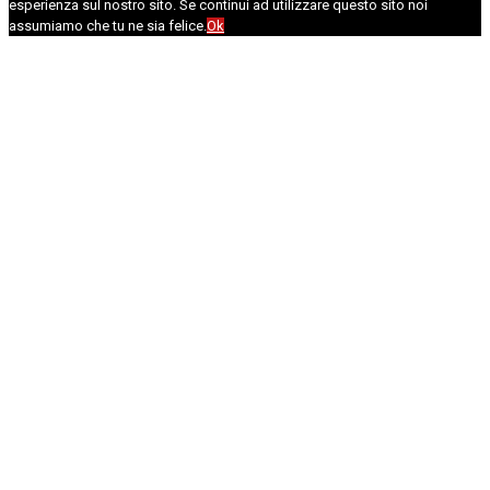
esperienza sul nostro sito. Se continui ad utilizzare questo sito noi
assumiamo che tu ne sia felice.
Ok