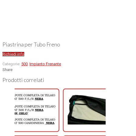
Piastrina per Tubo Freno
Richiedi info
Categorie:
500
,
Impianto Frenante
Share
Prodotti correlati