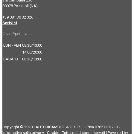
Via Campana 230
80078 Pozzuoli (NA)
+39 081 30 32 326
Scrivici
Orari Apertura
LUN - VEN
08:30/13:00
14:00/20:00
SABATO
08:30/13:00
Copyright © 2020 - AUTORICAMBI G. & G. S.R.L. - P.Iva 07627281210 -
Informativa sulla privacy
-
Cookie
- Tutti i diritti sono riservati | Powered by