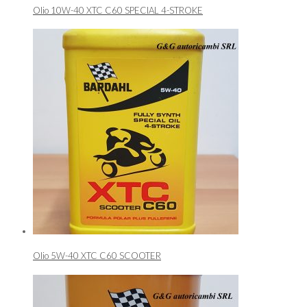
Olio 10W-40 XTC C60 SPECIAL 4-STROKE
Olio 5W-40 XTC C60 SCOOTER