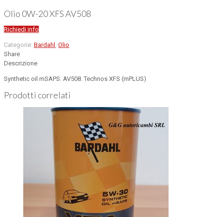
Olio 0W-20 XFS AV508
Richiedi info
Categorie:
Bardahl
,
Olio
Share
Descrizione
Synthetic oil mSAPS. AV508. Technos XFS (mPLUS)
Prodotti correlati