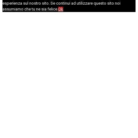
esperienza sul nostro sito. Se continui ad utilizzare questo sito noi
assumiamo che tu ne sia felice.
Ok