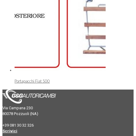
Portapacchi Fiat 500
Via Campana 230
80078 Pozzuoli (NA)
+39 081 30 32 326
Scrivici