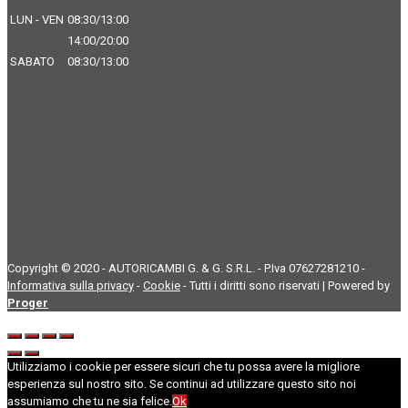
LUN - VEN
08:30/13:00
14:00/20:00
SABATO
08:30/13:00
Copyright © 2020 - AUTORICAMBI G. & G. S.R.L. - P.Iva 07627281210 -
Informativa sulla privacy
-
Cookie
- Tutti i diritti sono riservati | Powered by
Proger
Utilizziamo i cookie per essere sicuri che tu possa avere la migliore
esperienza sul nostro sito. Se continui ad utilizzare questo sito noi
assumiamo che tu ne sia felice.
Ok