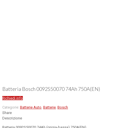
Batteria Bosch 0092S50070 74Ah 750A(EN)
Richiedi info
Categorie:
Batterie Auto
,
Batterie
,
Bosch
Share
Descrizione
Batteria 0092S50070 74Ah (grigia-bassa) 750A(EN)