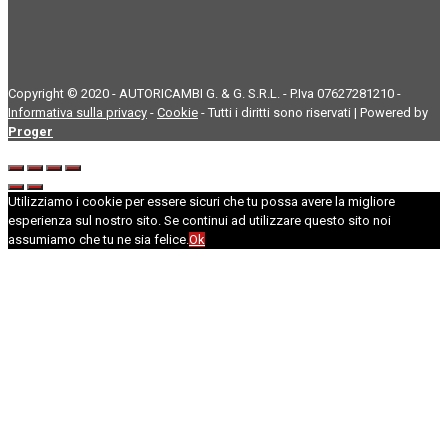
Copyright © 2020 - AUTORICAMBI G. & G. S.R.L. - P.Iva 07627281210 -
Informativa sulla privacy
-
Cookie
- Tutti i diritti sono riservati | Powered by
Proger
Utilizziamo i cookie per essere sicuri che tu possa avere la migliore
esperienza sul nostro sito. Se continui ad utilizzare questo sito noi
assumiamo che tu ne sia felice.
Ok