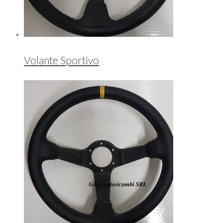
Volante Sportivo