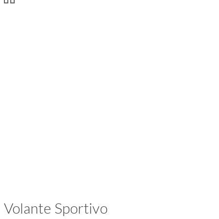
Volante Sportivo