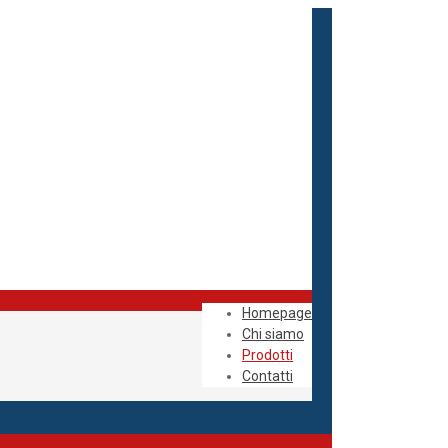
Homepage
Chi siamo
Prodotti
Contatti