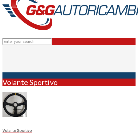
Volante Sportivo
Volante Sportivo