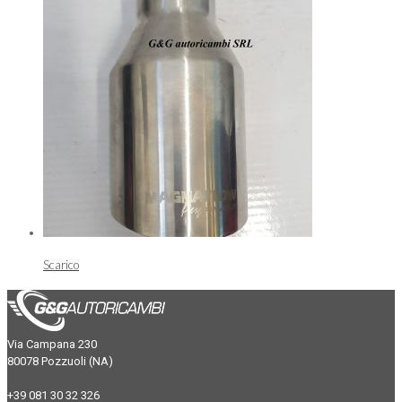
Scarico
Via Campana 230
80078 Pozzuoli (NA)
+39 081 30 32 326