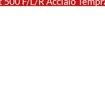
at 500 F/L/R Acciaio Tempr