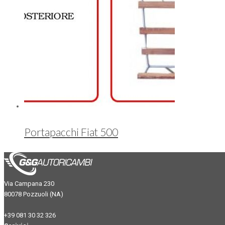
Portapacchi Fiat 500
Via Campana 230
80078 Pozzuoli (NA)
+39 081 30 32 326