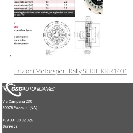
Frizioni Motorsport Rally SERIE KKR1401
Via Campana 230
80078 Pozzuoli (NA)
+39 081 30 32 326
Scrivici