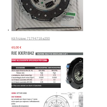
Kit Frizione 71794718 ø200
65,00
€