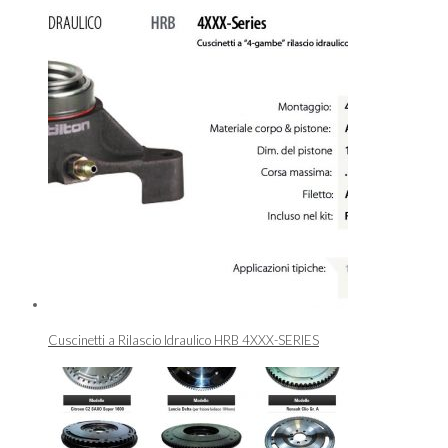
Cuscinetti a Rilascio Idraulico HRB 4XXX-SERIES