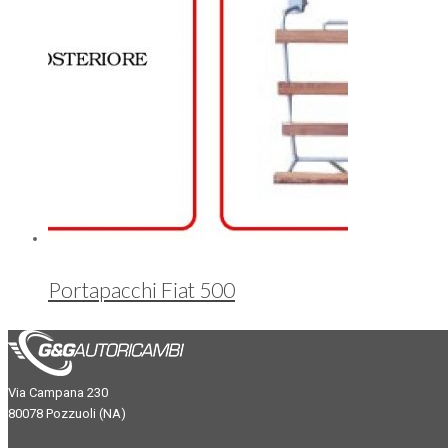
Portapacchi Fiat 500
Via Campana 230
80078 Pozzuoli (NA)