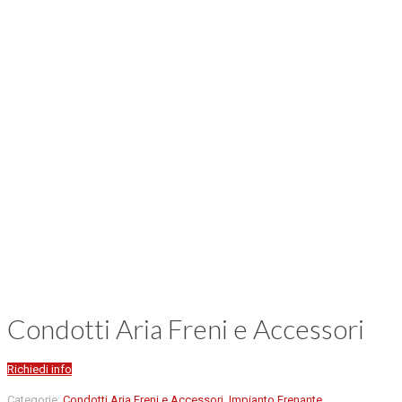
Condotti Aria Freni e Accessori
Richiedi info
Categorie:
Condotti Aria Freni e Accessori
,
Impianto Frenante