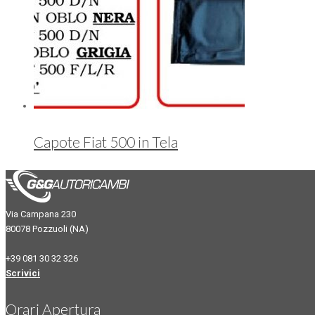
Capote Fiat 500 in Tela
Via Campana 230
80078 Pozzuoli (NA)
+39 081 30 32 326
Scrivici
Orari Apertura