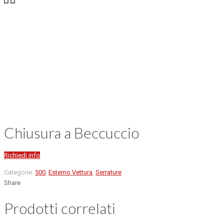
Chiusura a Beccuccio
Richiedi info
Categorie:
500
,
Esterno Vettura
,
Serrature
Share
Prodotti correlati