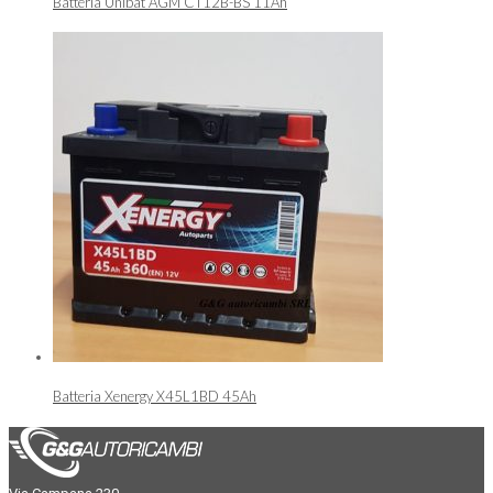
Batteria Unibat AGM CT12B-BS 11Ah
Batteria Xenergy X45L1BD 45Ah