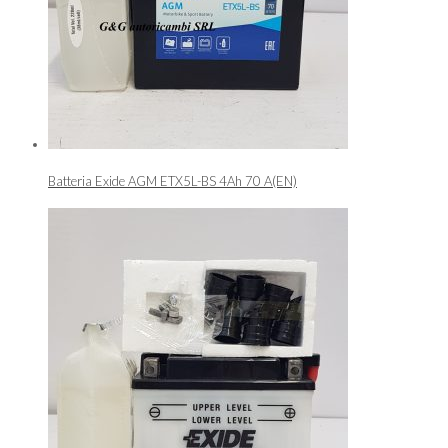
Batteria Exide AGM ETX5L-BS 4Ah 70 A(EN)