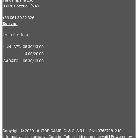
Via Campana 230
80078 Pozzuoli (NA)
+39 081 30 32 326
Scrivici
Orari Apertura
LUN - VEN
08:30/13:00
14:00/20:00
SABATO
08:30/13:00
Copyright © 2020 - AUTORICAMBI G. & G. S.R.L. - P.Iva 07627281210 -
Informativa sulla privacy
-
Cookie
- Tutti i diritti sono riservati | Powered by