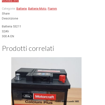
Richiedi info
Categorie:
Batterie
,
Batterie Moto
,
Fiamm
Share
Descrizione
Batteria 53211
32Ah
300 A EN
Prodotti correlati