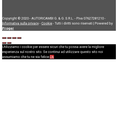
Copyright © 2020 - AUTORICAMBI G. & G. S.R.L. - P.Iva 07627281210 -
Informativa sulla privacy
-
Cookie
- Tutti i diritti sono riservati | Powered by
Proger
Utilizziamo i cookie per essere sicuri che tu possa avere la migliore
esperienza sul nostro sito. Se continui ad utilizzare questo sito noi
assumiamo che tu ne sia felice.
Ok