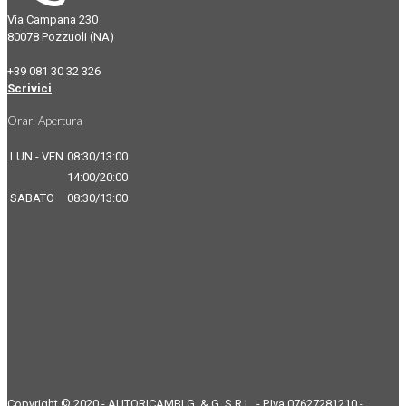
Via Campana 230
80078 Pozzuoli (NA)
+39 081 30 32 326
Scrivici
Orari Apertura
LUN - VEN
08:30/13:00
14:00/20:00
SABATO
08:30/13:00
Copyright © 2020 - AUTORICAMBI G. & G. S.R.L. - P.Iva 07627281210 -