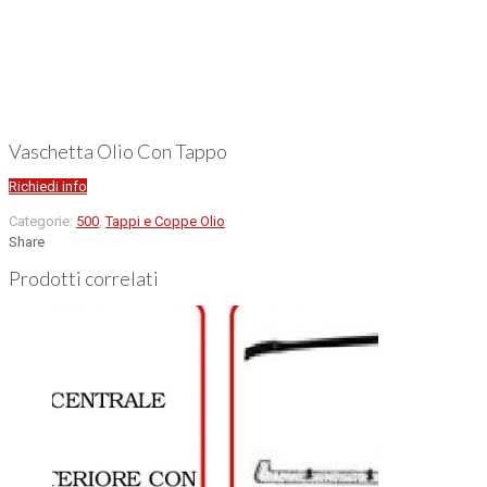
Vaschetta Olio Con Tappo
Richiedi info
Categorie:
500
,
Tappi e Coppe Olio
Share
Prodotti correlati