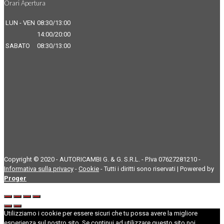
Orari Apertura
LUN - VEN
08:30/13:00
14:00/20:00
SABATO
08:30/13:00
Copyright © 2020 - AUTORICAMBI G. & G. S.R.L. - P.Iva 07627281210 -
Informativa sulla privacy
-
Cookie
- Tutti i diritti sono riservati | Powered by
Proger
Utilizziamo i cookie per essere sicuri che tu possa avere la migliore
esperienza sul nostro sito. Se continui ad utilizzare questo sito noi