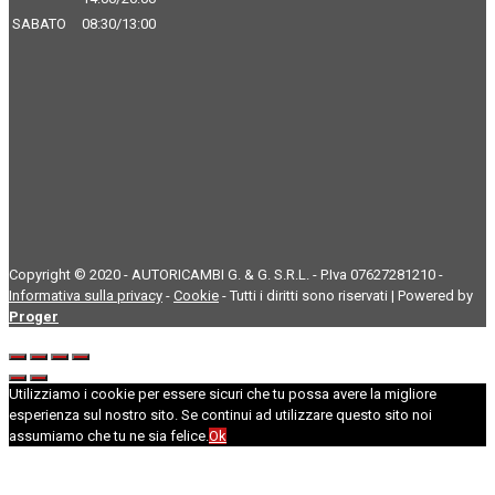
SABATO
08:30/13:00
Copyright © 2020 - AUTORICAMBI G. & G. S.R.L. - P.Iva 07627281210 -
Informativa sulla privacy
-
Cookie
- Tutti i diritti sono riservati | Powered by
Proger
Utilizziamo i cookie per essere sicuri che tu possa avere la migliore
esperienza sul nostro sito. Se continui ad utilizzare questo sito noi
assumiamo che tu ne sia felice.
Ok