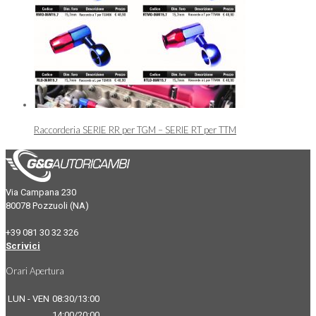
Raccorderia SERIE RR per TGM – SERIE RT per TTM
Via Campana 230
80078 Pozzuoli (NA)
+39 081 30 32 326
Scrivici
Orari Apertura
LUN - VEN
08:30/13:00
14:00/20:00